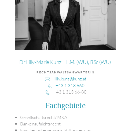
Dr Lilly-Marie Kunz, LL.M. (WU), BSc (WU)
RECHTSANWALTSANWÄRTERIN
lilly.kunz@kunz.at
+43 1 313 660
+43 1 313 66-80
Fachgebiete
Gesellschaftsrecht/ M&A
Bankenaufsichtsrecht
Familienunternehmen, Stiftungen und