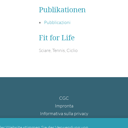
Publikationen
Pubblicazioni
Fit for Life
Sciare, Tennis, Ciclio
CGC
Fußbereichsmenü
Impronta
Informativa sulla privacy
der Website stimmen Sie der Verwendung von