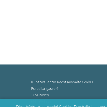
Kunz Wallentin Rechtsanwälte GmbH
Porzellangasse 4
1090 Wien
FN 499432 i
Diese Website verwendet Cookies. Durch die Nutzung 