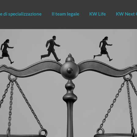
e di specializzazione
Il team legale
KW Life
KW Next 