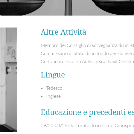
Altre Attività
Membro del Consiglio di sorveglianza di un ist
Commissario di Stato di un fondo pensione e 
Co-fondatore corso Aufsichtsrat Next Genera
Lingue
Tedesco
Inglese
Educazione e precedenti es
09/20-04/26 Dottorato di ricerca di Giurispru