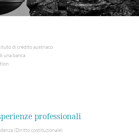
ituto di credito austriaco
di una banca
tion
perienze professionali
denza (Diritto costituzionale)