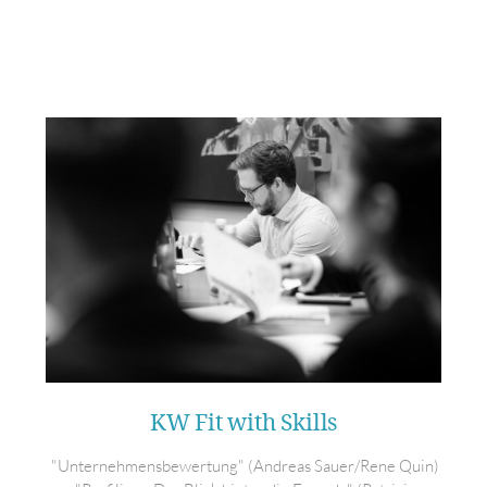
KW Fit with Skills
"Unternehmensbewertung" (Andreas Sauer/Rene Quin)