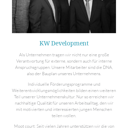
KW Development
Als Unternehmen tragen wir nicht nur eine große
Verantwortung für externe, sondern auch für interne
Anspruchsgruppen. Unsere Mitarbeiter sind die DNA,
also der Bauplan unseres Unternehmens.
Individuelle Förderungsprogramme und
Weiterentwicklungsmöglichkeiten bilden einen weiteren
Teil unserer Unternehmenskultur. Nur so erreichen wir
nachhaltige Qualität für unseren Arbeitsalltag, den wir
mit motivierten und interessierten jungen Menschen
teilen wollen.
Moot court: Seit vielen Jahren unterstützen wir die von