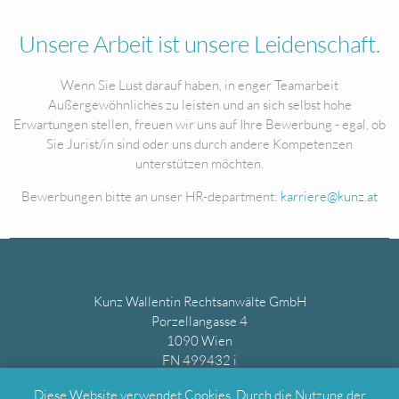
Unsere Arbeit ist unsere Leidenschaft.
Wenn Sie Lust darauf haben, in enger Teamarbeit
Außergewöhnliches zu leisten und an sich selbst hohe
Erwartungen stellen, freuen wir uns auf Ihre Bewerbung - egal, ob
Sie Jurist/in sind oder uns durch andere Kompetenzen
unterstützen möchten.
Bewerbungen bitte an unser HR-department:
karriere@kunz.at
Kunz Wallentin Rechtsanwälte GmbH
Porzellangasse 4
1090 Wien
FN 499432 i
Tel: +43-1-313 66
Diese Website verwendet Cookies. Durch die Nutzung der