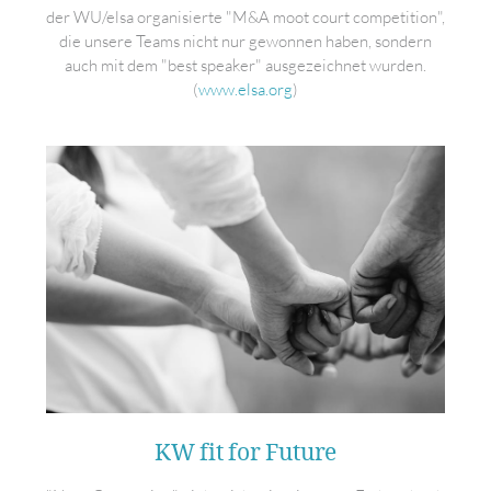
der WU/elsa organisierte "M&A moot court competition",
die unsere Teams nicht nur gewonnen haben, sondern
auch mit dem "best speaker" ausgezeichnet wurden.
(
www.elsa.org
)
KW fit for Future