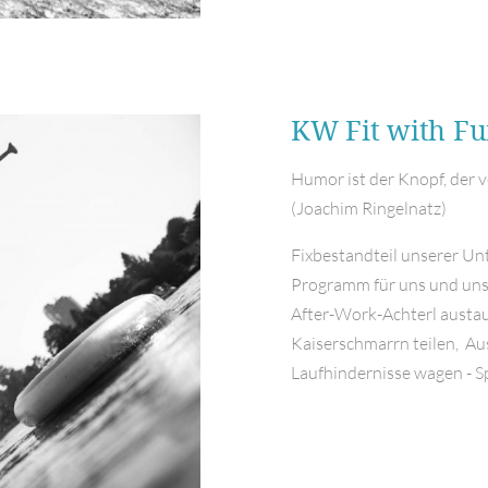
KW Fit with F
Humor ist der Knopf, der v
(Joachim Ringelnatz)
Fixbestandteil unserer Un
Programm für uns und unse
After-Work-Achterl austau
Kaiserschmarrn teilen, A
Laufhindernisse wagen - Sp