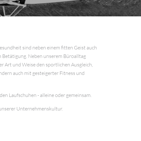
esundheit sind neben einem fitten Geist auch
n Betätigung. Neben unserem Büroalltag
er Art und Weise den sportlichen Ausgleich,
ondern auch mit gesteigerter Fitness und
 den Laufschuhen - alleine oder gemeinsam.
in unserer Unternehmenskultur.