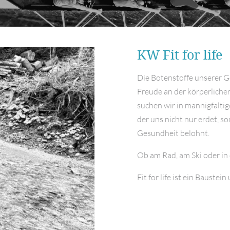
KW Fit for life
Die Botenstoffe unserer G
Freude an der körperliche
suchen wir in mannigfaltig
der uns nicht nur erdet, s
Gesundheit belohnt.
Ob am Rad, am Ski oder in
Fit for life ist ein Bauste