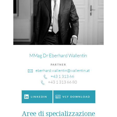
MMag Dr Eberhard Wallentin
PARTNER
eberhard.wallentin@wallentin.at
+43 1 313 66
+43 1 313 66 80
LINKEDIN
VCF DOWNLOAD
Aree di specializzazione