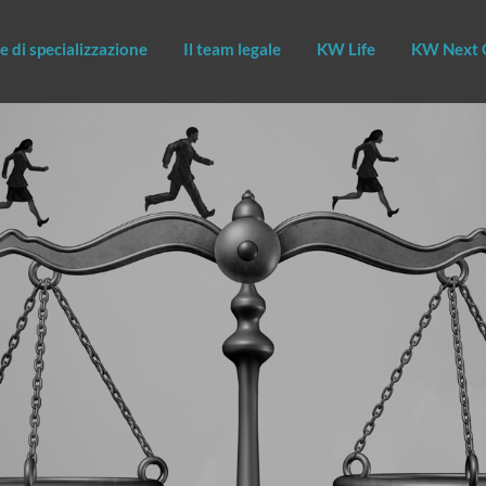
e di specializzazione
Il team legale
KW Life
KW Next 