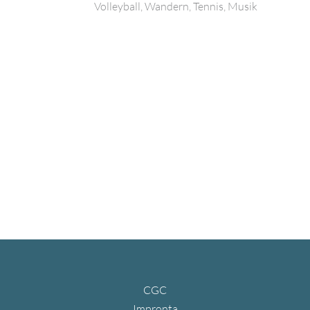
Volleyball, Wandern, Tennis, Musik
CGC
Impronta