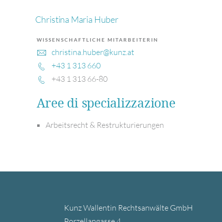
Christina Maria Huber
WISSENSCHAFTLICHE MITARBEITERIN
christina.huber@kunz.at
+43 1 313 660
+43 1 313 66-80
Aree di specializzazione
Arbeitsrecht & Restrukturierungen
Kunz Wallentin Rechtsanwälte GmbH
Porzellangasse 4